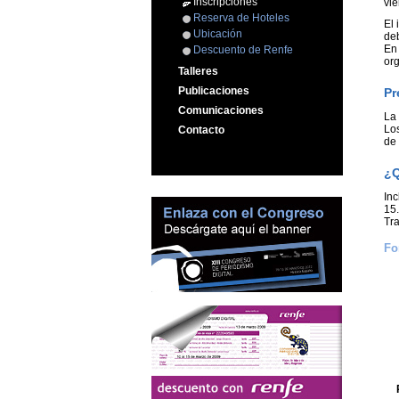
Inscripciones
vie
Reserva de Hoteles
El 
Ubicación
deb
En 
Descuento de Renfe
or
Talleres
Publicaciones
Pr
Comunicaciones
La 
Los
Contacto
de
¿Q
Inc
15.
Tra
Fo