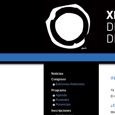
Noticias
I
Congreso
Ediciones Anteriores
Ya 
Programa
Agenda
El 
Ponentes
Ponencias
¿C
Inscripciones
Me