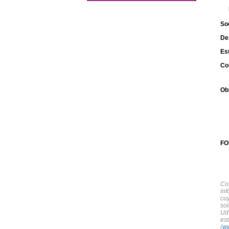
So
De
Est
Co
Ob
FO
Co
in
cu
sol
Ud
est
(
w