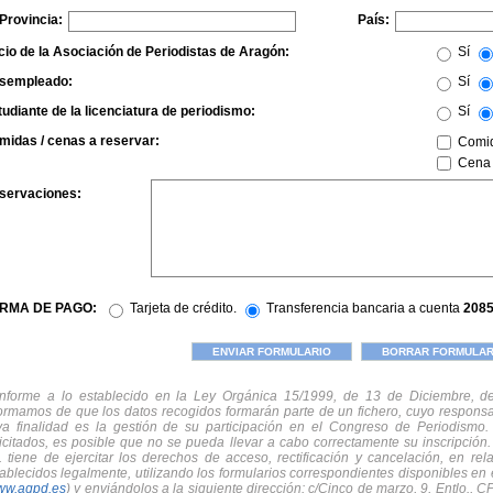
Provincia:
País:
cio de la Asociación de Periodistas de Aragón:
Sí
sempleado:
Sí
udiante de la licenciatura de periodismo:
Sí
midas / cenas a reservar:
Comid
Cena 
servaciones:
RMA DE PAGO:
Tarjeta de crédito.
Transferencia bancaria a cuenta
2085
nforme a lo establecido en la Ley Orgánica 15/1999, de 13 de Diciembre, de
formamos de que los datos recogidos formarán parte de un fichero, cuyo responsa
ya finalidad es la gestión de su participación en el Congreso de Periodismo
icitados, es posible que no se pueda llevar a cabo correctamente su inscripción
. tiene de ejercitar los derechos de acceso, rectificación y cancelación, en re
ablecidos legalmente, utilizando los formularios correspondientes disponibles en 
ww.agpd.es
) y enviándolos a la siguiente dirección: c/Cinco de marzo, 9, Entlo.,