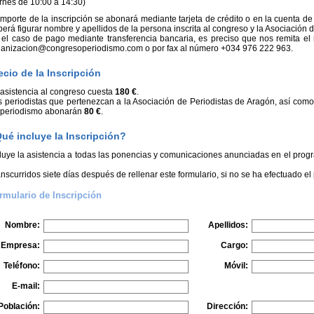
rnes de 10:00 a 14:30)
importe de la inscripción se abonará mediante tarjeta de crédito o en la cuenta 
erá figurar nombre y apellidos de la persona inscrita al congreso y la Asociación 
el caso de pago mediante transferencia bancaria, es preciso que nos remita el r
ganizacion@congresoperiodismo.com o por fax al número +034 976 222 963.
ecio de la Inscripción
asistencia al congreso cuesta
180 €
.
 periodistas que pertenezcan a la Asociación de Periodistas de Aragón, así como
 periodismo abonarán
80 €
.
ué incluye la Inscripción?
luye la asistencia a todas las ponencias y comunicaciones anunciadas en el progr
nscurridos siete días después de rellenar este formulario, si no se ha efectuado el
rmulario de Inscripción
Nombre:
Apellidos:
Empresa:
Cargo:
Teléfono:
Móvil:
E-mail:
Población:
Dirección: