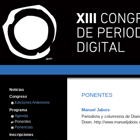
Noticias
PONENTES
Congreso
Ediciones Anteriores
Manuel Jabois
Programa
Agenda
Periodista y columnista de Dia
Ponentes
Down..http://www.manueljabois
Ponencias
Inscripciones