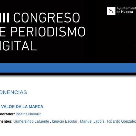
ONENCIAS
 VALOR DE LA MARCA
derador:
Beatriz Navarro
nentes:
Gumersindo Lafuente
,
Ignacio Escolar
,
Manuel Jabois
,
Ricardo Gonzále