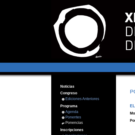
Noticias
P
Congreso
Ediciones Anteriores
EL
Programa
Agenda
Mo
Ponentes
Po
Ponencias
Inscripciones