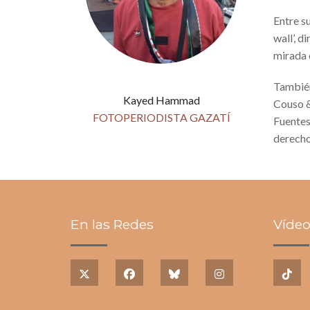
Entre s
wall’, d
mirada 
También
Kayed Hammad
Couso &
FOTOPERIODISTA GAZATÍ
Fuentes
derech
En las Redes
Vídeo