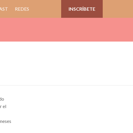
AST
REDES
INSCRÍBETE
do
 el
 meses