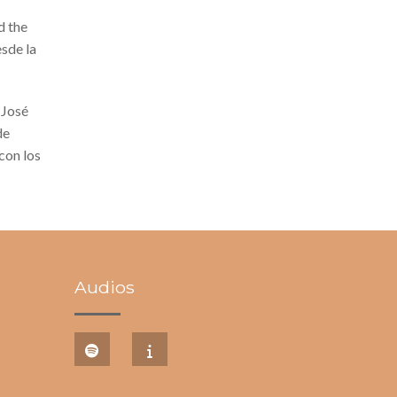
d the
esde la
 José
de
con los
Audios