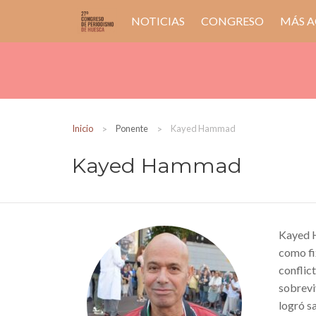
NOTICIAS
CONGRESO
MÁS A
Inicio
Ponente
Kayed Hammad
Kayed Hammad
Kayed H
como fi
conflic
sobrevi
logró sa