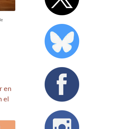
de
r en
n el