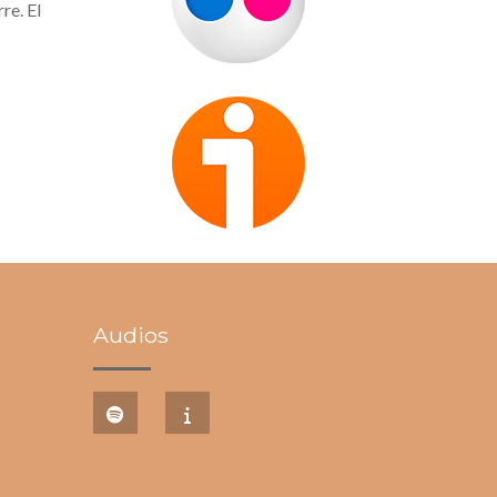
re. El
Audios