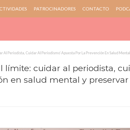
CTIVIDADES
PATROCINADORES
CONTACTO
PODC
ar Al Periodista, Cuidar Al Periodismo’ Apuesta Por La Prevención En Salud Menta
límite: cuidar al periodista, cu
ón en salud mental y preservar 