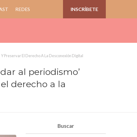
AST
REDES
INSCRÍBETE
l Y Preservar El Derecho A La Desconexión Digital
idar al periodismo’
el derecho a la
Buscar