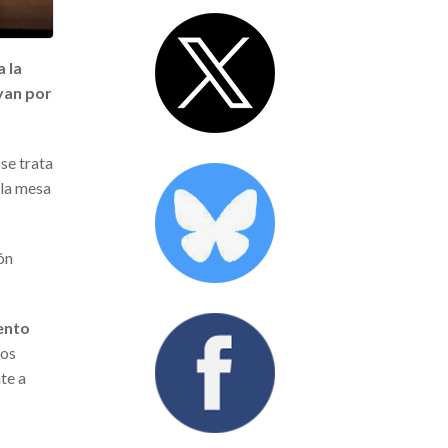
a la
ayan por
 se trata
 la mesa
ón
iento
los
te a