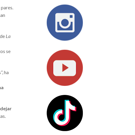
 pares.
han
 de
La
os se
”, ha
na
 dejar
as.