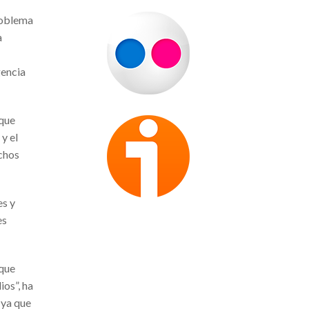
roblema
a
gencia
 que
y el
uchos
es y
es
 que
ios”, ha
 ya que