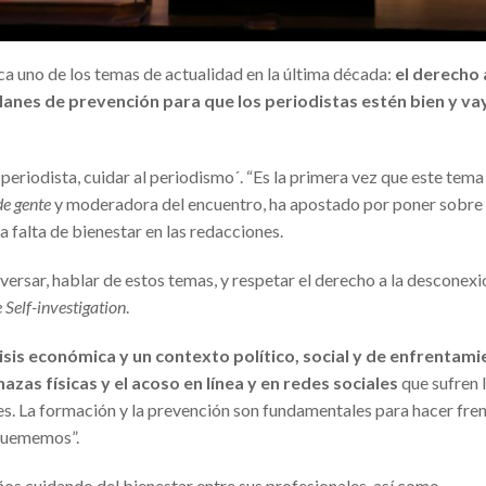
ca uno de los temas de actualidad en la última década:
el derecho 
planes de prevención para que los periodistas estén bien y v
 periodista, cuidar al periodismo´. “Es la primera vez que este tema
de gente
y moderadora del encuentro, ha apostado por poner sobre
a falta de bienestar en las redacciones.
ersar, hablar de estos temas, y respetar el derecho a la desconexi
 Self-investigation
.
isis económica y un contexto político, social y de enfrentam
azas físicas y el acoso en línea y en redes sociales
que sufren 
es. La formación y la prevención son fundamentales para hacer fren
 quememos”.
 años cuidando del bienestar entre sus profesionales, así como