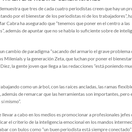
 demuestra que tres de cada cuatro periodistas creen que hay un p
ando por el bienestar de los periodistas ni de los trabajadores”, h
ar Cabra ha asegurado que “tenemos que poner en el centro a las
”, además de apuntar que no se habla lo suficiente sobre de inteli
o un cambio de paradigma “sacando del armario el grave problema
s Milenials y la generación Zeta, que luchan por poner el bienestar 
íez, la gente joven que llega a las redacciones “está poniendo m
abajando como un árbol, con las raíces ancladas, las ramas flexibl
 además de remarcar que las herramientas son importantes, pero 
 sí mismo”.
llevar a cabo en los medios es promocionar a profesionales jefes
ar el criterio de la inteligencia emocional en los mandos intermed
abar con bulos como “un buen periodista está siempre conectado”